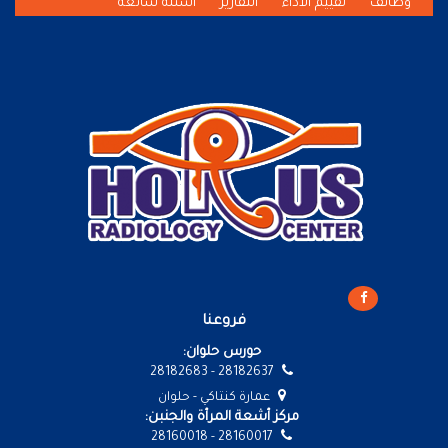
وظائف
تقييم الأداء
التقارير
أسئلة شائعة
فروعنا
حورس حلوان:
28182637 - 28182683
عمارة كنتاكي - حلوان
مركز أشعة المرأة والجنبن:
28160017 - 28160018